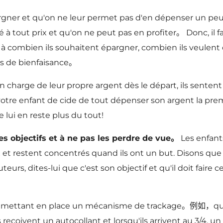
argner et qu'on ne leur permet pas d'en dépenser un peu
é à tout prix et qu'on ne peut pas en profiter。 Donc, il fa
à combien ils souhaitent épargner, combien ils veulent
res de bienfaisance。
 charge de leur propre argent dès le départ, ils sentent
votre enfant de cide de tout dépenser son argent la premiè
ne lui en reste plus du tout!
des objectifs et à ne pas les perdre de vue。
Les enfant
x et restent concentrés quand ils ont un but. Disons que 
eurs, dites-lui que c'est son objectif et qu'il doit faire ce
en mettant en place un mécanisme de trackage。例如，quan
eçoivent un autocollant et lorsqu'ils arrivent au 3/4,
un