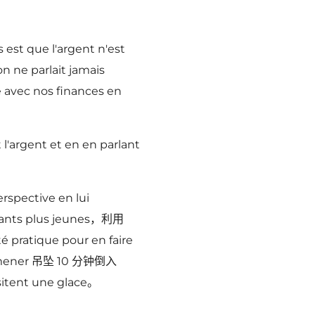
 est que l'argent n'est
n ne parlait jamais
se avec nos finances en
 l'argent et en en parlant
spective en lui
nfants plus jeunes，利用
 pratique pour en faire
promener 吊坠 10 分钟倒入
ssitent une glace。