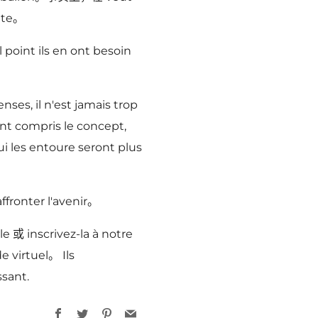
vite。
point ils en ont besoin
es, il n'est jamais trop
ront compris le concept,
i les entoure seront plus
ffronter l'avenir。
e 或 inscrivez-la à notre
 virtuel。 Ils
sant.
Facebook
Twitter
Pinterest
Email