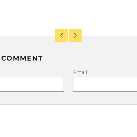
Older
Newer
Post
Post
A COMMENT
Email