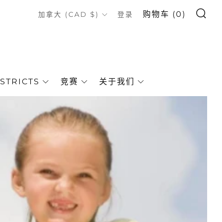
搜索
COUNTRY
购物车 (
0
)
加拿大 (CAD $)
登录
STRICTS
竞赛
关于我们