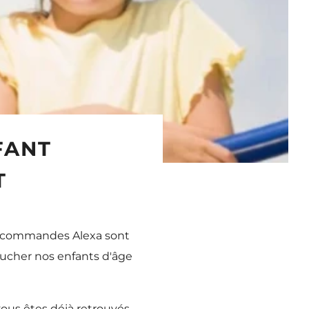
FANT
T
es commandes Alexa sont
oucher nos enfants d'âge
us êtes déjà retrouvés