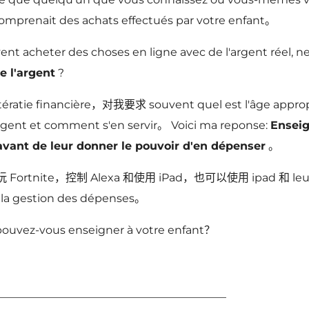
omprenait des achats effectués par votre enfant。
vent acheter des choses en ligne avec de l'argent réel, ne
e l'argent
?
ttératie financière，对我要求 souvent quel est l'âge approp
argent et comment s'en servir。 Voici ma reponse:
Enseig
avant de leur donner le pouvoir d'en dépenser
。
nite，控制 Alexa 和使用 iPad，也可以使用 ipad 和 leur ser
 la gestion des dépenses。
 pouvez-vous enseigner à votre enfant？
_________________________________________