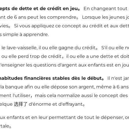
epts de dette et de crédit en jeu。
En changeant tout 
fant de 6 ans peut les comprendre。 Lorsque les jeunes jo
es。 Si vous appliquez ce concept au crédit et aux dettes
s simple à apprendre.
lave-vaisselle, il ou elle gagne du crédit。 S'il ou elle ne f
ou elle perd trop de crédit，il ou elle a une dette et doit 
 d'enseigner les questions d'argent aux enfants est en j
habitudes financières stables dès le début。
Il n'est j
a banque afin ou elle dépose son argent, même à 6 ans!
ent l'utiliser，mais cela normalize aussi le concept des
uelque 选择了 d'énorme et d'effrayant。
ux enfants et en leur permettant de tout le dépenser, o
rtale。