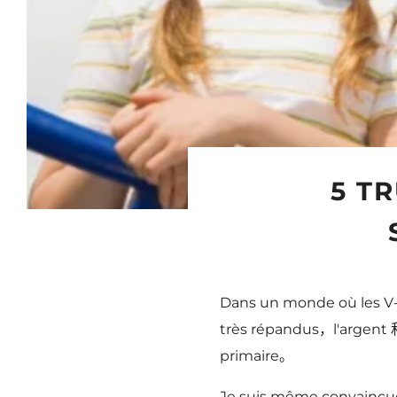
5 T
Dans un monde où les V-
très répandus，l'argent 和
primaire。
Je suis même convaincu