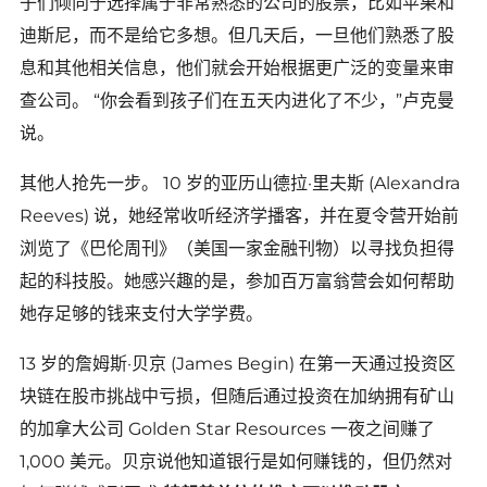
子们倾向于选择属于非常熟悉的公司的股票，比如苹果和
迪斯尼，而不是给它多想。但几天后，一旦他们熟悉了股
息和其他相关信息，他们就会开始根据更广泛的变量来审
查公司。 “你会看到孩子们在五天内进化了不少，”卢克曼
说。
其他人抢先一步。 10 岁的亚历山德拉·里夫斯 (Alexandra
Reeves) 说，她经常收听经济学播客，并在夏令营开始前
浏览了《巴伦周刊》（美国一家金融刊物）以寻找负担得
起的科技股。她感兴趣的是，参加百万富翁营会如何帮助
她存足够的钱来支付大学学费。
13 岁的詹姆斯·贝京 (James Begin) 在第一天通过投资区
块链在股市挑战中亏损，但随后通过投资在加纳拥有矿山
的加拿大公司 Golden Star Resources 一夜之间赚了
1,000 美元。贝京说他知道银行是如何赚钱的，但仍然对