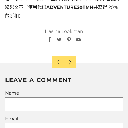
精彩文章（使用代码
ADVENTURE20TMN
并获得 20%
的折扣）
Hasina Lookman
Facebook
Twitter
Pinterest
Email
Older
Newer
Post
Post
LEAVE A COMMENT
Name
Email