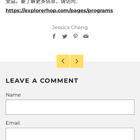
受益。要了解更多信息，请访问：
https://explorerhop.com/pages/programs
Jessica Cheng
Facebook
Twitter
Pinterest
Email
Older
Newer
Post
Post
LEAVE A COMMENT
Name
Email