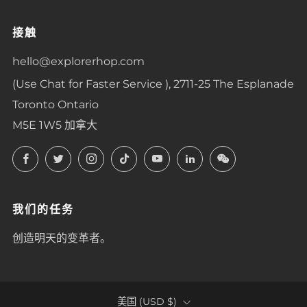
接触
hello@explorerhop.com
(Use Chat for Faster Service ), 2711-25 The Esplanade
Toronto Ontario
M5E 1W5 加拿大
Facebook
Twitter
Instagram
TikTok
YouTube
LinkedIn
LinkedIn
我们的任务
创造明天的变革者。
COUNTRY
美国 (USD $)