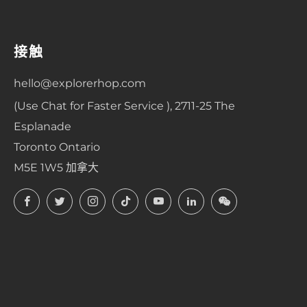
接触
hello@explorerhop.com
(Use Chat for Faster Service ), 2711-25 The
Esplanade
Toronto Ontario
M5E 1W5 加拿大
Facebook
Twitter
Instagram
TikTok
YouTube
LinkedIn
LinkedIn