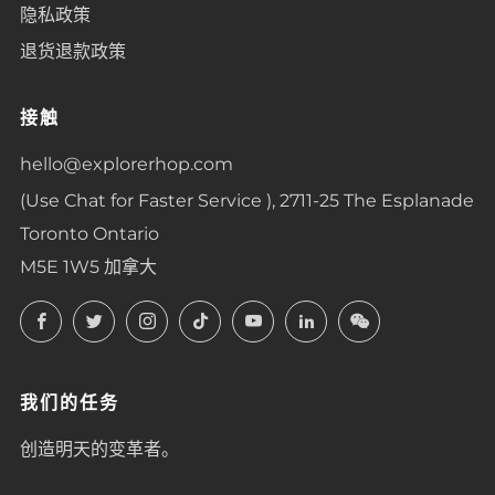
隐私政策
退货退款政策
接触
hello@explorerhop.com
(Use Chat for Faster Service ), 2711-25 The Esplanade
Toronto Ontario
M5E 1W5 加拿大
Facebook
Twitter
Instagram
TikTok
YouTube
LinkedIn
LinkedIn
我们的任务
创造明天的变革者。