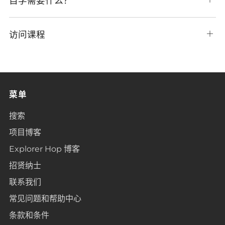
自学需要什么？
卡
开
选
项
访问课程
打
卡
开
选
项
卡
菜单
搜索
项目博客
Explorer Hop 博客
招贤纳士
联系我们
常见问题和帮助中心
条款和条件