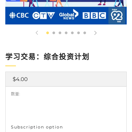
学习交易：综合投资计划
正
$4.00
常
价
数量:
格
Subscription option