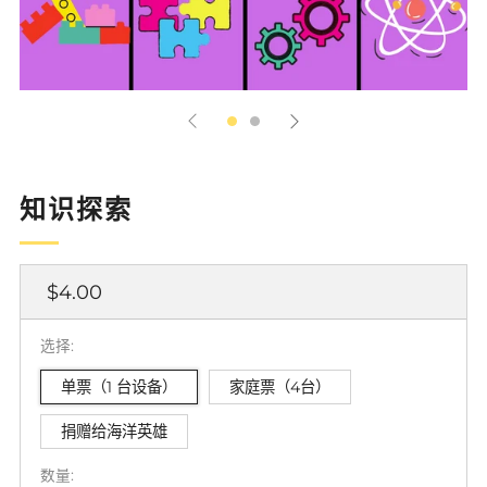
知识探索
正
$4.00
常
价
选择:
格
单票（1 台设备）
家庭票（4台）
捐赠给海洋英雄
数量: