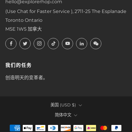
hello@explorerhop.com
(Use Chat for Faster Service ), 2711-25 The Esplanade
Toronto Ontario
M5E 1W5 加拿大
Facebook
Twitter
Instagram
TikTok
YouTube
LinkedIn
LinkedIn
我们的任务
创造明天的变革者。
COUNTRY
美国 (USD $)
LANGUAGE
简体中文