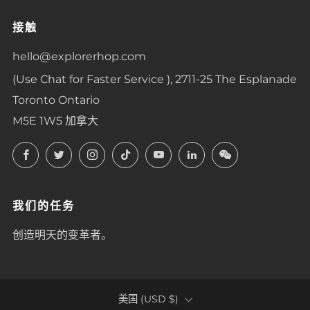
接触
hello@explorerhop.com
(Use Chat for Faster Service ), 2711-25 The Esplanade
Toronto Ontario
M5E 1W5 加拿大
Facebook
Twitter
Instagram
TikTok
YouTube
LinkedIn
LinkedIn
我们的任务
创造明天的变革者。
COUNTRY
美国 (USD $)