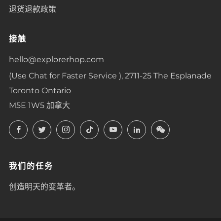
退货退款政策
接触
hello@explorerhop.com
(Use Chat for Faster Service ), 2711-25 The Esplanade
Toronto Ontario
M5E 1W5 加拿大
Facebook
Twitter
Instagram
TikTok
YouTube
LinkedIn
LinkedIn
我们的任务
创造明天的变革者。