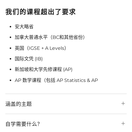
我们的课程超出了要求
安大略省
加拿大普通水平（BC和其他省份）
英国（IGSE + A Levels）
国际文凭 (IB)
新加坡和大学先修课程 (AP)
AP 数学课程（包括 AP Statistics & AP
涵盖的主题
打
开
选
项
自学需要什么？
打
卡
开