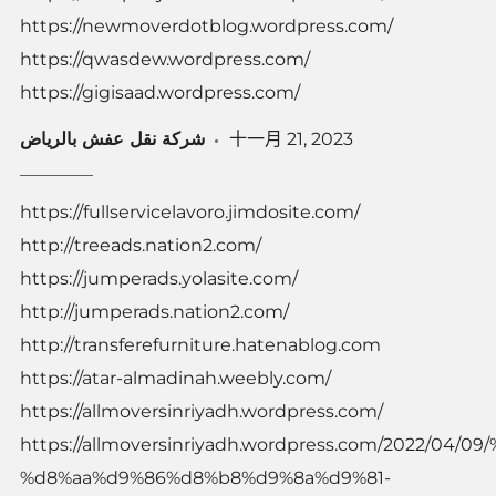
https://newmoverdotblog.wordpress.com/
https://qwasdew.wordpress.com/
https://gigisaad.wordpress.com/
شركة نقل عفش بالرياض
十一月 21, 2023
https://fullservicelavoro.jimdosite.com/
http://treeads.nation2.com/
https://jumperads.yolasite.com/
http://jumperads.nation2.com/
http://transferefurniture.hatenablog.com
https://atar-almadinah.weebly.com/
https://allmoversinriyadh.wordpress.com/
https://allmoversinriyadh.wordpress.com/2022/04
%d8%aa%d9%86%d8%b8%d9%8a%d9%81-