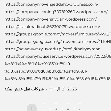
https://companymoversjeddah.wordpress.com/
https://companycleaning307819260.wordpress.com/
https://companymoversriydah.wordpress.com/
https://ataralmadinah662300791.wordpress.com/
https://groups.google.com/g/moversfurniture/c/wwQ
https://groups.google.com/g/moversfurniture/c/4L1
https://nowewyrazy.uw.edu.pl/profil/khairyayman
https://companyhouseservice.wordpress.com/202
%d8%b4%d8%b1%d9%83%d8%a9-
%d8%aa%d9%86%d8%b8%d9%8a%d9%81-
%d8%a8%d8%a7%d9%84%d8%b1%d9%8a%d8%a7%d8
شركات نقل عفش بمكة
十一月 21, 2023
1
Next
2
3
4