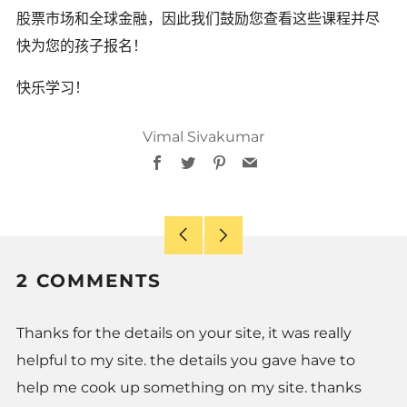
股票市场和全球金融，因此我们鼓励您查看这些课程并尽
快为您的孩子报名！
快乐学习！
Vimal Sivakumar
Facebook
Twitter
Pinterest
Email
Older
Newer
Post
Post
2 COMMENTS
Thanks for the details on your site, it was really
helpful to my site. the details you gave have to
help me cook up something on my site. thanks