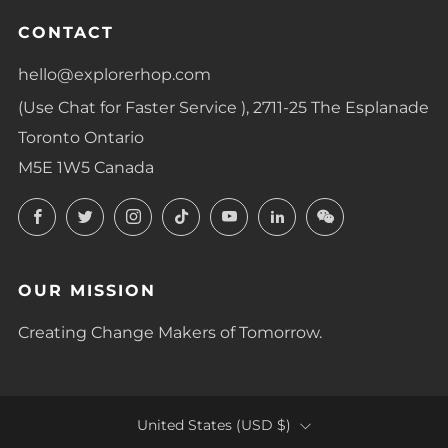
CONTACT
hello@explorerhop.com
(Use Chat for Faster Service ), 2711-25 The Esplanade
Toronto Ontario
M5E 1W5 Canada
Facebook
Twitter
Instagram
TikTok
YouTube
LinkedIn
LinkedIn
OUR MISSION
Creating Change Makers of Tomorrow.
COUNTRY
United States (USD $)