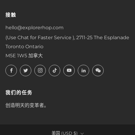
接触
hello@explorerhop.com
(Use Chat for Faster Service ), 2711-25 The Esplanade
Toronto Ontario
M5E 1W5 加拿大
Facebook
Twitter
Instagram
TikTok
YouTube
LinkedIn
LinkedIn
我们的任务
创造明天的变革者。
COUNTRY
美国 (USD $)